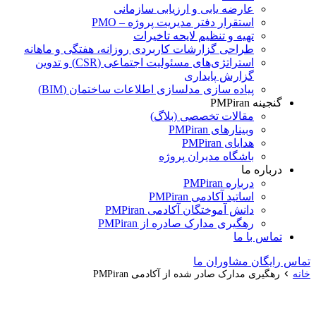
عارضه یابی و ارزیابی سازمانی
استقرار دفتر مدیریت پروژه – PMO
تهیه و تنظیم لایحه تاخیرات
طراحی گزارشات کاربردی روزانه، هفتگی و ماهانه
استراتژی‌های مسئولیت اجتماعی (CSR) و تدوین
گزارش پایداری
پیاده سازی مدلسازی اطلاعات ساختمان (BIM)
گنجینه PMPiran
مقالات تخصصی (بلاگ)
وبینارهای PMPiran
هدایای PMPiran
باشگاه مدیران پروژه
درباره ما
درباره PMPiran
اساتید آکادمی PMPiran
دانش آموختگان آکادمی PMPiran
رهگیری مدارک صادره از PMPiran
تماس با ما
تماس رایگان مشاوران ما
خانه
رهگیری مدارک صادر شده از آکادمی PMPiran