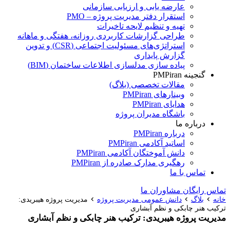
عارضه یابی و ارزیابی سازمانی
استقرار دفتر مدیریت پروژه – PMO
تهیه و تنظیم لایحه تاخیرات
طراحی گزارشات کاربردی روزانه، هفتگی و ماهانه
استراتژی‌های مسئولیت اجتماعی (CSR) و تدوین
گزارش پایداری
پیاده سازی مدلسازی اطلاعات ساختمان (BIM)
گنجینه PMPiran
مقالات تخصصی (بلاگ)
وبینارهای PMPiran
هدایای PMPiran
باشگاه مدیران پروژه
درباره ما
درباره PMPiran
اساتید آکادمی PMPiran
دانش آموختگان آکادمی PMPiran
رهگیری مدارک صادره از PMPiran
تماس با ما
تماس رایگان مشاوران ما
خانه
بلاگ
دانش عمومی مدیریت پروژه
مدیریت پروژه هیبریدی:
ترکیب هنر چابکی و نظم آبشاری
مدیریت پروژه هیبریدی: ترکیب هنر چابکی و نظم آبشاری