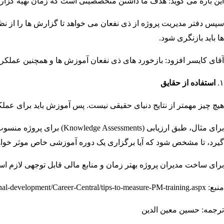
این باره می گوید: هدف ما داشتن متخصصینی است که زمان تهیه گزارش را از ۱۰ ساعت به ۵ ساعت 
سپس دفتر مدیریت پروژه از ذی نفعان می خواهد تا گزارش ها را از نظر 
ها باید بازنگری شود.
آقای کایسر افزود: بازخورد های ذی نفعان آموزش ها و همچنین عملکرد ر
استفاده از حقایق
هیچ چیز مهمتر از نتایج دنیای حقیقی نیست. پس آموزش باید برای عملک
گیرد، تا مشخص شود که آیا برگزاری یک دوره آموزشی خاص موثر خواهد ب
برای ساخت مدیران پروژه بهتر زمان و منابع مالی قابل توجهی لازم 
منبع: www.pmi.org/Learning/professional-development/Career-Central/tips-to-measure-PM-training.aspx
ترجمه: حسین معین الدین