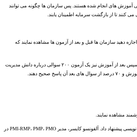
ردید که ۳۶ درصد از سازمان ها فاقد معیار های ارزیابی آموزش های انجام شده هستند. پس سازمان ها چگونه می توانند
می کنند تا از بازگشت سرمایه اطمینان یابند.
زش است.عماربیداس، مدیر PMP، PgMP، PfMP و مدیر برنامه، معتقد است: اجازه دهید سازمان ها قبل و بعد از آزمون ها مشاهده نمایند که
به همین ترتیب، پیش از آموزش، آقای بیداس یک آزمون ( شامل ۵۰ سوال چند گزینه ای درباره کلیات دانش مدیریت پروژه) برگزار می نماید. سپس بعد از آموزش نیز یک آزمون ۲۰۰ سوالی درباره دانش مدیریت
شمند مشاهده نمایند.
برای مثال دفتر مدیریت پروژه (PMO) شرکت نوکیا در بوینس آیرس آرژانتین، برای مدیران پروژه آموزش هایی برای افزایش سرعت گزارش نویسی پیشنهاد داد. آلفونسو کایسر، مدیر PMI-RMP، PMP، PMO در